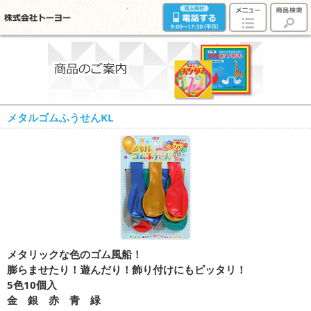
メタルゴムふうせんKL
メタリックな色のゴム風船！
膨らませたり！遊んだり！飾り付けにもピッタリ！
5色10個入
金 銀 赤 青 緑