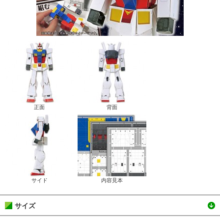
正面
背面
サイド
内容見本
サイズ