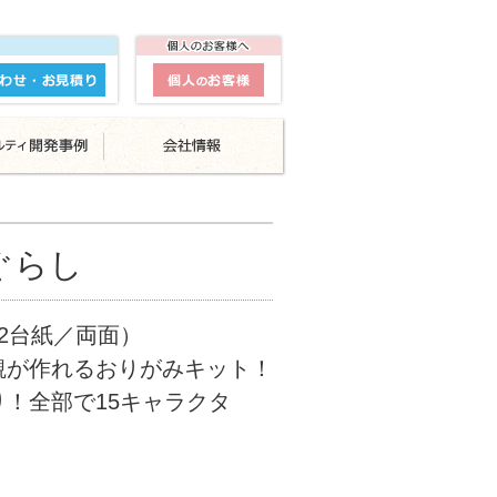
コぐらし
2台紙／両面）
観が作れるおりがみキット！
！全部で15キャラクタ