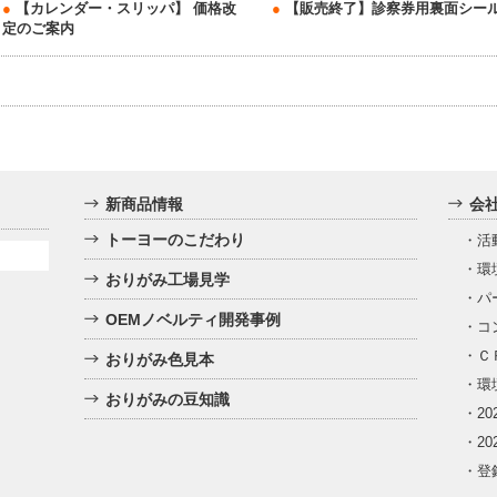
●
【カレンダー・スリッパ】 価格改
●
【販売終了】診察券用裏面シー
定のご案内
新商品情報
会
トーヨーのこだわり
・
活
・
環
おりがみ工場見学
・
パ
OEMノベルティ開発事例
・
コ
・
Ｃ
おりがみ色見本
・
環
おりがみの豆知識
・
2
・
2
・
登録