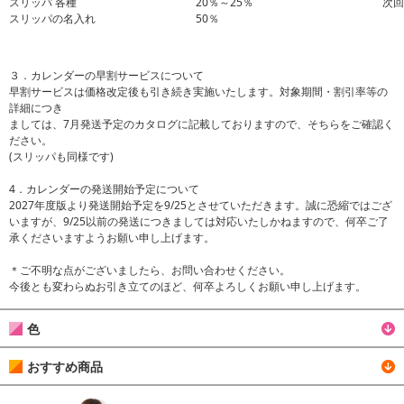
スリッパ 各種
20％～25％
次回
スリッパの名入れ
50％
３．カレンダーの早割サービスについて
早割サービスは価格改定後も引き続き実施いたします。対象期間・割引率等の
詳細につき
ましては、7月発送予定のカタログに記載しておりますので、そちらをご確認く
ださい。
(スリッパも同様です)
4．カレンダーの発送開始予定について
2027年度版より発送開始予定を9/25とさせていただきます。誠に恐縮ではござ
いますが、9/25以前の発送につきましては対応いたしかねますので、何卒ご了
承くださいますようお願い申し上げます。
＊ご不明な点がございましたら、お問い合わせください。
今後とも変わらぬお引き立てのほど、何卒よろしくお願い申し上げます。
色
おすすめ商品