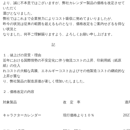
より、誠に不本意ではございますが、弊社カレンダー製品の価格を改定させて
いただく
運びとなりました。
弊社ではこれまで企業努力によりコスト吸収に努めてまいりましたが、
昨今の状況は従来の範囲を超えるものとなり、価格改定をご案内せざるを得な
い状況と
なりました。何卒ご理解賜りますよう、よろしくお願い申し上げます。
記
１．値上げの背景・理由
近年における国際情勢の不安定化に伴う物流コストの上昇、印刷用紙（紙原
紙）の仕入
れコストの大幅な高騰、エネルギーコストおよびその他製造コストの継続的な
上昇が重な
り、弊社製品の製造原価が著しく増加いたしました。
２．価格改定の内容
対象製品
改 定 率
適
キャラクターカレンダー
現行価格より１０％
20